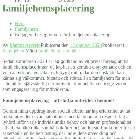
familjehemsplacering
Hem
Familjehem
Engagerad trygg vuxen för familjehemsplacering
Av
Marcus Arvesjö
Publicerat den
13 oktober 2024
Publicerat i
Familjehem
Märkt
familjehem
,
samhälle
Sedan sommaren 2024 är jag godkänd av ett privat företag att ha
familjehemsplaceringar, då jag har ett genuint engagemang och en
vilja att erbjuda en säker och trygg miljö, där den enskilde kan
känna sig välkommet, förstått och stöttat. I ett familjehem får man
stöd att bli självständig när individer kan behöva en trygg vuxen
som engagerar sig för individerna.
Familjehemsplacering – att stödja individer i hemmet
Genom mina uppdrag inom socialt arbete har jag erfarenhet av att
möta individer i svåra situationer med tålamod och respekt. Jag är
lyhörd inför varje individs unika behov och har en professionalitet
att arbeta nära olika samhällsaktörer och andra stödfunktioner för att
säkerställa en helhetslösning där individens utveckling och
välmående alltid står i centrum. En viktig faktor, som jag ser det, är