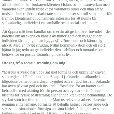
att alla aktörer har brukaren/klienten i fokus och att samverkan med
varandra sker utifrån respekt för varandras roller och utan att ha
toxiska chefer eller medarbetare som hellre ser sin roll som auktoritär
framför klientens/huvudmannens intressen för att kunna bli
självständiga individer i ett samhälle och i sociala relationer.
Att öppna mitt hem handlar om mer än att ge tak över huvudet – det
handlar om att skapa en känsla av tillhörighet och trygghet där
individen får möjlighet att bygga självförtroende och känna sig
älskat. Med en trygg struktur, tydlig kommunikation och ett stort
hjärta är jag redo att ge individer den stabilitet och omtanke som
behövs för en positiv förändring i deras liv.
Utdrag från social utredning om mig
“Marcus Arvesjö har uppvisat god förmåga och uppfyller kraven
som regleras i Föräldrabalken 6 kap. 1§ rörande att sökande kan
tillgodose barnet omvårdnad, trygghet och en god fostran. Sökande
har även påvisat god och insiktsfull förståelse för att barnet skall
behandlas med aktning för sin person och egenart och får inte
utsättas för fysisk bestraffning eller annan kränkande behandling. De
styrkor som har framkommit är Marcus relevanta arbetserfarenhet,
genuina engagemang, förmåga att behålla lugnet i påfrestande och
stressande situationer, förmåga att sätta kärleksfulla gränser samt ett
tydligt preventivt tankesätt. Att Marcus har olika uppdrag inom