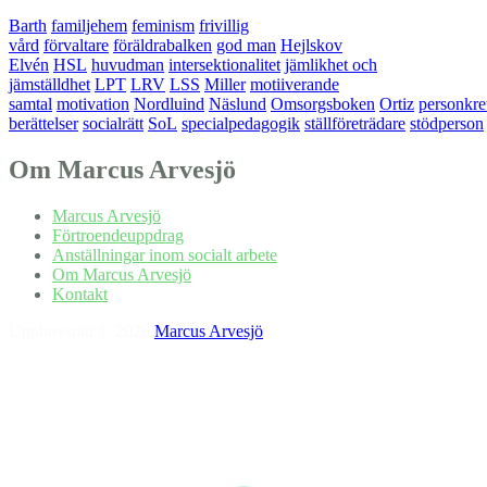
Barth
familjehem
feminism
frivillig
vård
förvaltare
föräldrabalken
god man
Hejlskov
Elvén
HSL
huvudman
intersektionalitet
jämlikhet och
jämställdhet
LPT
LRV
LSS
Miller
motiiverande
samtal
motivation
Nordluind
Näslund
Omsorgsboken
Ortiz
personkre
berättelser
socialrätt
SoL
specialpedagogik
ställföreträdare
stödperson
Om Marcus Arvesjö
Marcus Arvesjö
Förtroendeuppdrag
Anställningar inom socialt arbete
Om Marcus Arvesjö
Kontakt
Upphovsrätt © 2026
Marcus Arvesjö
.