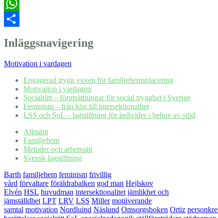
Email
WhatsApp
Dela
Inläggsnavigering
Motivation i vardagen
Engagerad trygg vuxen för familjehemsplacering
Motivation i vardagen
Socialrätt – förutsättningar för social trygghet i Sverige
Feminism – från kön till intersektionalitet
LSS och SoL – lagstiftning för individer i behov av stöd
Allmänt
Familjehem
Metoder och arbetssätt
Svensk lagstiftning
Barth
familjehem
feminism
frivillig
vård
förvaltare
föräldrabalken
god man
Hejlskov
Elvén
HSL
huvudman
intersektionalitet
jämlikhet och
jämställdhet
LPT
LRV
LSS
Miller
motiiverande
samtal
motivation
Nordluind
Näslund
Omsorgsboken
Ortiz
personkre