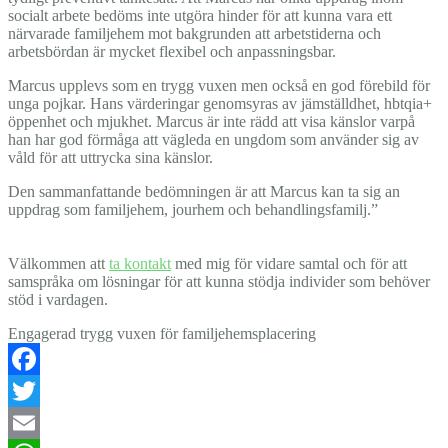
socialt arbete bedöms inte utgöra hinder för att kunna vara ett
närvarade familjehem mot bakgrunden att arbetstiderna och
arbetsbördan är mycket flexibel och anpassningsbar.
Marcus upplevs som en trygg vuxen men också en god förebild för
unga pojkar. Hans värderingar genomsyras av jämställdhet, hbtqia+
öppenhet och mjukhet. Marcus är inte rädd att visa känslor varpå
han har god förmåga att vägleda en ungdom som använder sig av
våld för att uttrycka sina känslor.
Den sammanfattande bedömningen är att Marcus kan ta sig an
uppdrag som familjehem, jourhem och behandlingsfamilj.”
Välkommen att
ta kontakt
med mig för vidare samtal och för att
samspråka om lösningar för att kunna stödja individer som behöver
stöd i vardagen.
Engagerad trygg vuxen för familjehemsplacering
Facebook
Twitter