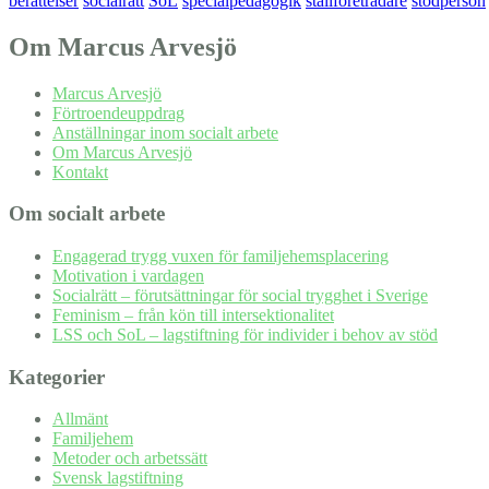
berättelser
socialrätt
SoL
specialpedagogik
ställföreträdare
stödperson
Om Marcus Arvesjö
Marcus Arvesjö
Förtroendeuppdrag
Anställningar inom socialt arbete
Om Marcus Arvesjö
Kontakt
Om socialt arbete
Engagerad trygg vuxen för familjehemsplacering
Motivation i vardagen
Socialrätt – förutsättningar för social trygghet i Sverige
Feminism – från kön till intersektionalitet
LSS och SoL – lagstiftning för individer i behov av stöd
Kategorier
Allmänt
Familjehem
Metoder och arbetssätt
Svensk lagstiftning