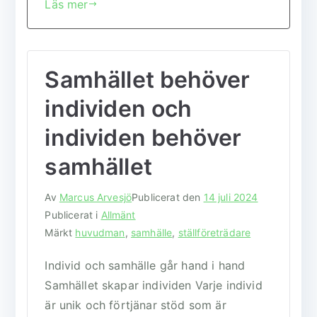
Läs mer
c
it
ai
at
a
e
te
l
s
b
r
A
Samhället behöver
o
p
o
p
individen och
k
individen behöver
samhället
Av
Marcus Arvesjö
Publicerat den
14 juli 2024
Publicerat i
Allmänt
Märkt
huvudman
,
samhälle
,
ställföreträdare
Individ och samhälle går hand i hand
Samhället skapar individen Varje individ
är unik och förtjänar stöd som är