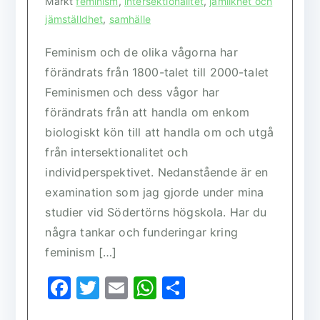
Märkt
feminism
,
intersektionalitet
,
jämlikhet och
jämställdhet
,
samhälle
Feminism och de olika vågorna har
förändrats från 1800-talet till 2000-talet
Feminismen och dess vågor har
förändrats från att handla om enkom
biologiskt kön till att handla om och utgå
från intersektionalitet och
individperspektivet. Nedanstående är en
examination som jag gjorde under mina
studier vid Södertörns högskola. Har du
några tankar och funderingar kring
feminism […]
F
T
E
W
D
a
w
m
h
el