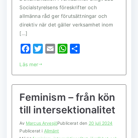
Socialstyrelsens föreskrifter och
allmänna råd ger förutsättningar och
direktiv när det gäller verksamhet inom
[…]
F
T
E
W
D
a
w
m
h
el
Läs mer
c
it
ai
at
a
e
te
l
s
b
r
A
Feminism – från kön
o
p
o
p
till intersektionalitet
k
Av
Marcus Arvesjö
Publicerat den
20 juli 2024
Publicerat i
Allmänt