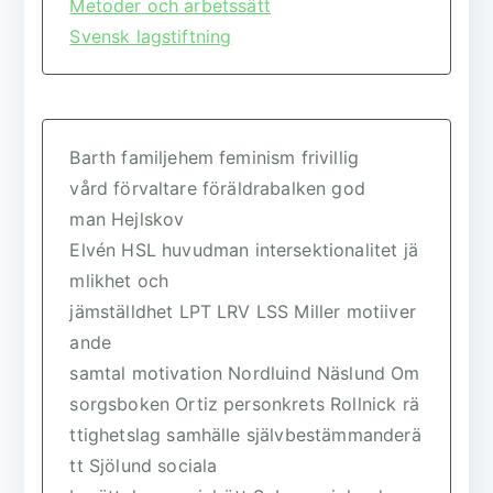
Metoder och arbetssätt
Svensk lagstiftning
Barth
familjehem
feminism
frivillig
vård
förvaltare
föräldrabalken
god
man
Hejlskov
Elvén
HSL
huvudman
intersektionalitet
jä
mlikhet och
jämställdhet
LPT
LRV
LSS
Miller
motiiver
ande
samtal
motivation
Nordluind
Näslund
Om
sorgsboken
Ortiz
personkrets
Rollnick
rä
ttighetslag
samhälle
självbestämmanderä
tt
Sjölund
sociala