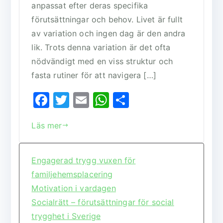
anpassat efter deras specifika
förutsättningar och behov. Livet är fullt
av variation och ingen dag är den andra
lik. Trots denna variation är det ofta
nödvändigt med en viss struktur och
fasta rutiner för att navigera […]
F
T
E
W
D
a
w
m
h
el
Läs mer
c
it
ai
at
a
e
te
l
s
b
r
A
Engagerad trygg vuxen för
familjehemsplacering
o
p
Motivation i vardagen
o
p
Socialrätt – förutsättningar för social
k
trygghet i Sverige