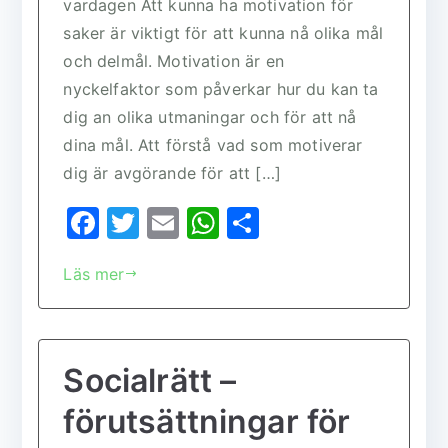
vardagen Att kunna ha motivation för
saker är viktigt för att kunna nå olika mål
och delmål. Motivation är en
nyckelfaktor som påverkar hur du kan ta
dig an olika utmaningar och för att nå
dina mål. Att förstå vad som motiverar
dig är avgörande för att […]
F
T
E
W
D
a
w
m
h
el
Läs mer
c
it
ai
at
a
e
te
l
s
b
r
A
Socialrätt –
o
p
o
p
förutsättningar för
k