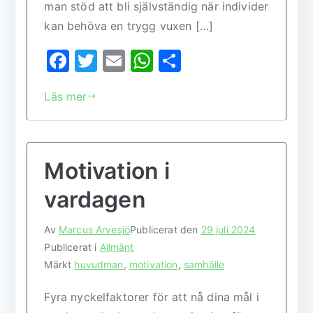
man stöd att bli självständig när individer
kan behöva en trygg vuxen […]
F
T
E
W
D
a
w
m
h
el
Läs mer
c
it
ai
at
a
e
te
l
s
b
r
A
Motivation i
o
p
o
p
vardagen
k
Av
Marcus Arvesjö
Publicerat den
29 juli 2024
Publicerat i
Allmänt
Märkt
huvudman
,
motivation
,
samhälle
Fyra nyckelfaktorer för att nå dina mål i