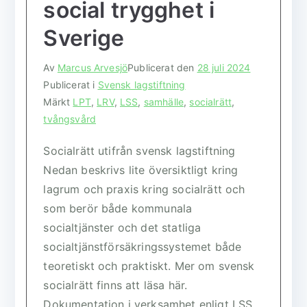
social trygghet i
Sverige
Av
Marcus Arvesjö
Publicerat den
28 juli 2024
Publicerat i
Svensk lagstiftning
Märkt
LPT
,
LRV
,
LSS
,
samhälle
,
socialrätt
,
tvångsvård
Socialrätt utifrån svensk lagstiftning
Nedan beskrivs lite översiktligt kring
lagrum och praxis kring socialrätt och
som berör både kommunala
socialtjänster och det statliga
socialtjänstförsäkringssystemet både
teoretiskt och praktiskt. Mer om svensk
socialrätt finns att läsa här.
Dokumentation i verksamhet enligt LSS