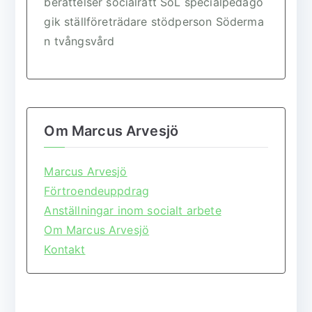
berättelser
socialrätt
SoL
specialpedago
gik
ställföreträdare
stödperson
Söderma
n
tvångsvård
Om Marcus Arvesjö
Marcus Arvesjö
Förtroendeuppdrag
Anställningar inom socialt arbete
Om Marcus Arvesjö
Kontakt