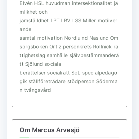
Elvén
HSL
huvudman
intersektionalitet
jä
mlikhet och
jämställdhet
LPT
LRV
LSS
Miller
motiiver
ande
samtal
motivation
Nordluind
Näslund
Om
sorgsboken
Ortiz
personkrets
Rollnick
rä
ttighetslag
samhälle
självbestämmanderä
tt
Sjölund
sociala
berättelser
socialrätt
SoL
specialpedago
gik
ställföreträdare
stödperson
Söderma
n
tvångsvård
Om Marcus Arvesjö