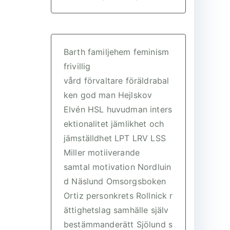
Barth
familjehem
feminism
frivillig
vård
förvaltare
föräldrabal
ken
god man
Hejlskov
Elvén
HSL
huvudman
inters
ektionalitet
jämlikhet och
jämställdhet
LPT
LRV
LSS
Miller
motiiverande
samtal
motivation
Nordluin
d
Näslund
Omsorgsboken
Ortiz
personkrets
Rollnick
r
ättighetslag
samhälle
själv
bestämmanderätt
Sjölund
s