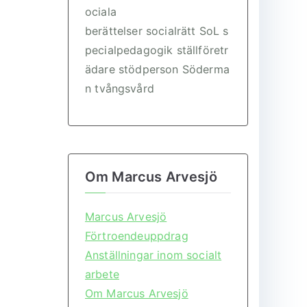
ociala
berättelser
socialrätt
SoL
s
pecialpedagogik
ställföretr
ädare
stödperson
Söderma
n
tvångsvård
Om Marcus Arvesjö
Marcus Arvesjö
Förtroendeuppdrag
Anställningar inom socialt
arbete
Om Marcus Arvesjö