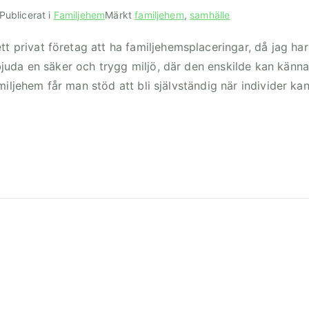
Publicerat i
Familjehem
Märkt
familjehem
,
samhälle
privat företag att ha familjehemsplaceringar, då jag har
bjuda en säker och trygg miljö, där den enskilde kan känna
miljehem får man stöd att bli självständig när individer ka