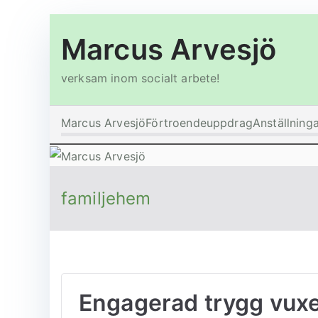
Hoppa
Marcus Arvesjö
till
innehåll
verksam inom socialt arbete!
Marcus Arvesjö
Förtroendeuppdrag
Anställning
familjehem
Engagerad trygg vuxe