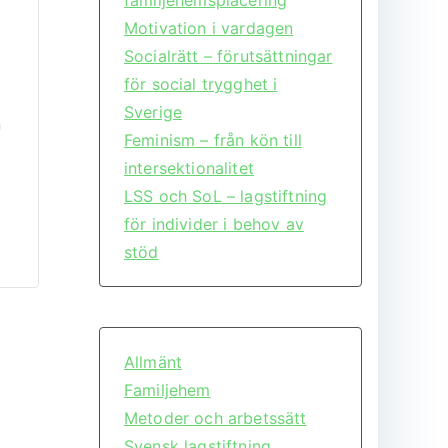
Motivation i vardagen
Socialrätt – förutsättningar
för social trygghet i
Sverige
n
Feminism – från kön till
intersektionalitet
LSS och SoL – lagstiftning
för individer i behov av
stöd
Allmänt
Familjehem
Metoder och arbetssätt
Svensk lagstiftning