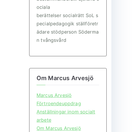
ociala
berättelser
socialrätt
SoL
s
pecialpedagogik
ställföretr
ädare
stödperson
Söderma
n
tvångsvård
Om Marcus Arvesjö
Marcus Arvesjö
Förtroendeuppdrag
Anställningar inom socialt
arbete
Om Marcus Arvesjö