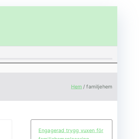
Hem
familjehem
Engagerad trygg vuxen för
familjehemsplacering