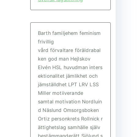
Barth
familjehem
feminism
frivillig
vård
förvaltare
föräldrabal
ken
god man
Hejlskov
Elvén
HSL
huvudman
inters
ektionalitet
jämlikhet och
jämställdhet
LPT
LRV
LSS
Miller
motiiverande
samtal
motivation
Nordluin
d
Näslund
Omsorgsboken
Ortiz
personkrets
Rollnick
r
ättighetslag
samhälle
själv
bestämmanderätt
Sjölund
s