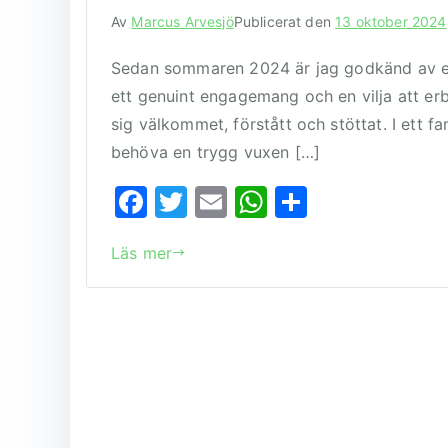
Av
Marcus Arvesjö
Publicerat den
13 oktober 2024
Sedan sommaren 2024 är jag godkänd av ett 
ett genuint engagemang och en vilja att er
sig välkommet, förstått och stöttat. I ett fa
behöva en trygg vuxen […]
F
T
E
W
D
a
w
m
h
el
Läs mer
c
it
ai
at
a
e
te
l
s
b
r
A
o
p
o
p
k