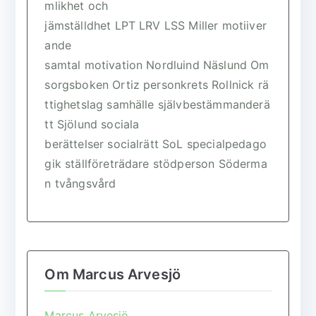
mlikhet och
jämställdhet
LPT
LRV
LSS
Miller
motiiver
ande
samtal
motivation
Nordluind
Näslund
Om
sorgsboken
Ortiz
personkrets
Rollnick
rä
ttighetslag
samhälle
självbestämmanderä
tt
Sjölund
sociala
berättelser
socialrätt
SoL
specialpedago
gik
ställföreträdare
stödperson
Söderma
n
tvångsvård
Om Marcus Arvesjö
Marcus Arvesjö