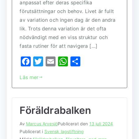
anpassat efter deras specifika
förutsättningar och behov. Livet är fullt
av variation och ingen dag är den andra
lik. Trots denna variation är det ofta
nödvändigt med en viss struktur och
fasta rutiner för att navigera […]
F
T
E
W
D
a
w
m
h
el
Läs mer
c
it
ai
at
a
e
te
l
s
b
r
A
Föräldrabalken
o
p
o
p
Av
Marcus Arvesjö
Publicerat den
13 juli 2024
k
Publicerat i
Svensk lagstiftning