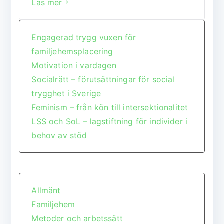
Läs mer
c
it
ai
at
a
e
te
l
s
b
r
A
Engagerad trygg vuxen för
familjehemsplacering
o
p
Motivation i vardagen
o
p
Socialrätt – förutsättningar för social
k
trygghet i Sverige
Feminism – från kön till intersektionalitet
LSS och SoL – lagstiftning för individer i
behov av stöd
Allmänt
Familjehem
Metoder och arbetssätt