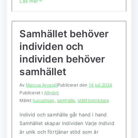
Läs mer
c
it
ai
at
a
e
te
l
s
b
r
A
Samhället behöver
o
p
o
p
individen och
k
individen behöver
samhället
Av
Marcus Arvesjö
Publicerat den
14 juli 2024
Publicerat i
Allmänt
Märkt
huvudman
,
samhälle
,
ställföreträdare
Individ och samhälle går hand i hand
Samhället skapar individen Varje individ
är unik och förtjänar stöd som är