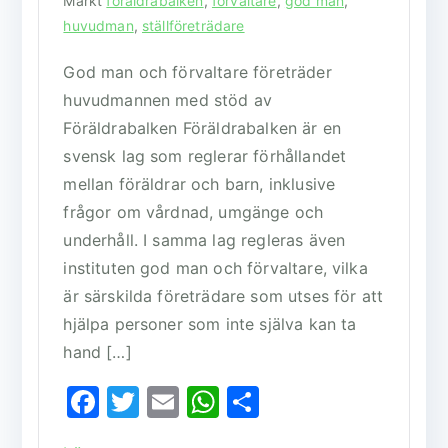
Märkt
föräldrabalken
,
förvaltare
,
god man
,
huvudman
,
ställföreträdare
God man och förvaltare företräder
huvudmannen med stöd av
Föräldrabalken Föräldrabalken är en
svensk lag som reglerar förhållandet
mellan föräldrar och barn, inklusive
frågor om vårdnad, umgänge och
underhåll. I samma lag regleras även
instituten god man och förvaltare, vilka
är särskilda företrädare som utses för att
hjälpa personer som inte själva kan ta
hand […]
F
T
E
W
D
a
w
m
h
el