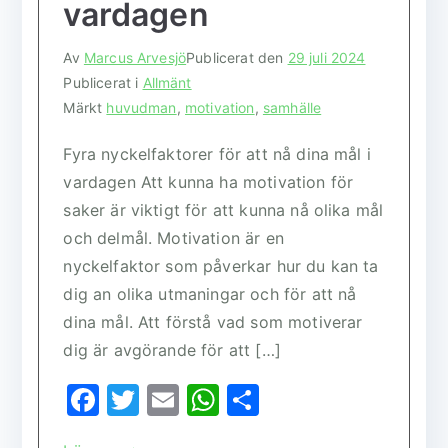
vardagen
Av
Marcus Arvesjö
Publicerat den
29 juli 2024
Publicerat i
Allmänt
Märkt
huvudman
,
motivation
,
samhälle
Fyra nyckelfaktorer för att nå dina mål i
vardagen Att kunna ha motivation för
saker är viktigt för att kunna nå olika mål
och delmål. Motivation är en
nyckelfaktor som påverkar hur du kan ta
dig an olika utmaningar och för att nå
dina mål. Att förstå vad som motiverar
dig är avgörande för att […]
F
T
E
W
D
a
w
m
h
el