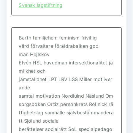
Svensk lagstiftning
Barth
familjehem
feminism
frivillig
vård
förvaltare
föräldrabalken
god
man
Hejlskov
Elvén
HSL
huvudman
intersektionalitet
jä
mlikhet och
jämställdhet
LPT
LRV
LSS
Miller
motiiver
ande
samtal
motivation
Nordluind
Näslund
Om
sorgsboken
Ortiz
personkrets
Rollnick
rä
ttighetslag
samhälle
självbestämmanderä
tt
Sjölund
sociala
berättelser
socialrätt
SoL
specialpedago