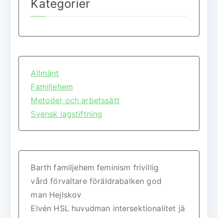
Kategorier
Allmänt
Familjehem
Metoder och arbetssätt
Svensk lagstiftning
Barth
familjehem
feminism
frivillig
vård
förvaltare
föräldrabalken
god
man
Hejlskov
Elvén
HSL
huvudman
intersektionalitet
jä