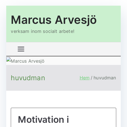
Hoppa
Marcus Arvesjö
till
innehåll
verksam inom socialt arbete!
huvudman
Hem
huvudman
Motivation i