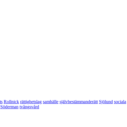
ts
Rollnick
rättighetslag
samhälle
självbestämmanderätt
Sjölund
sociala
Söderman
tvångsvård