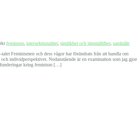
rkt
feminism
,
intersektionalitet
,
jämlikhet och jämställdhet
,
samhälle
0-talet Feminismen och dess vågor har förändrats från att handla om
tet och individperspektivet. Nedanstående är en examination som jag gjo
 funderingar kring feminism […]