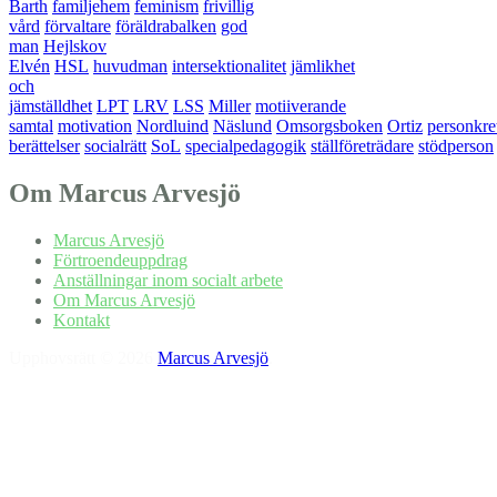
Barth
familjehem
feminism
frivillig
vård
förvaltare
föräldrabalken
god
man
Hejlskov
Elvén
HSL
huvudman
intersektionalitet
jämlikhet
och
jämställdhet
LPT
LRV
LSS
Miller
motiiverande
samtal
motivation
Nordluind
Näslund
Omsorgsboken
Ortiz
personkre
berättelser
socialrätt
SoL
specialpedagogik
ställföreträdare
stödperson
Om Marcus Arvesjö
Marcus Arvesjö
Förtroendeuppdrag
Anställningar inom socialt arbete
Om Marcus Arvesjö
Kontakt
Upphovsrätt © 2026
Marcus Arvesjö
.