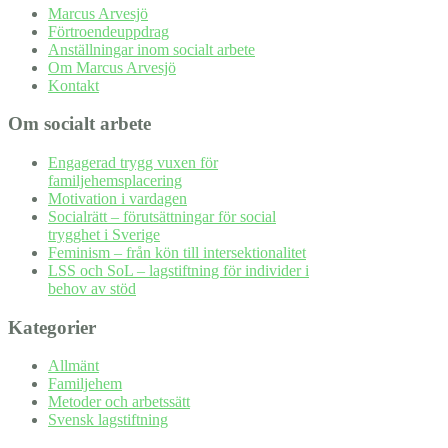
Marcus Arvesjö
Förtroendeuppdrag
Anställningar inom socialt arbete
Om Marcus Arvesjö
Kontakt
Om socialt arbete
Engagerad trygg vuxen för
familjehemsplacering
Motivation i vardagen
Socialrätt – förutsättningar för social
trygghet i Sverige
Feminism – från kön till intersektionalitet
LSS och SoL – lagstiftning för individer i
behov av stöd
Kategorier
Allmänt
Familjehem
Metoder och arbetssätt
Svensk lagstiftning