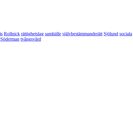
ts
Rollnick
rättighetslag
samhälle
självbestämmanderätt
Sjölund
sociala
Söderman
tvångsvård