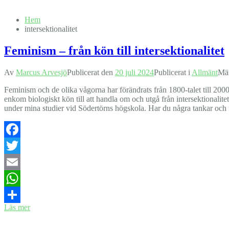
Hem
intersektionalitet
Feminism – från kön till intersektionalitet
Av
Marcus Arvesjö
Publicerat den
20 juli 2024
Publicerat i
Allmänt
Mä
Feminism och de olika vågorna har förändrats från 1800-talet till 200
enkom biologiskt kön till att handla om och utgå från intersektionali
under mina studier vid Södertörns högskola. Har du några tankar och
Facebook
Twitter
Email
WhatsApp
Läs mer
Dela