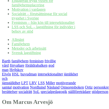
Engagerad trygg vuxen för
familjehemsplacering
Motivation i vardagen
Socialrätt – förutsättningar för social
trygghet i Sverige
Feminism – från kön till intersektionalitet
LSS och SoL – lagstiftning för individer i
behov av stöd
Allmänt
Familjehem
Metoder och arbetssätt
Svensk lagstiftning
Barth
familjehem
feminism
frivillig
vård
förvaltare
föräldrabalken
god
man
Hejlskov
Elvén
HSL
huvudman
intersektionalitet
jämlikhet
och
jämställdhet
LPT
LRV
LSS
Miller
motiiverande
samtal
motivation
Nordluind
Näslund
Omsorgsboken
Ortiz
personkre
berättelser
socialrätt
SoL
specialpedagogik
ställföreträdare
stödperson
Om Marcus Arvesjö