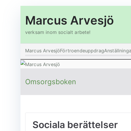
Hoppa
Marcus Arvesjö
till
innehåll
verksam inom socialt arbete!
Marcus Arvesjö
Förtroendeuppdrag
Anställning
Omsorgsboken
Sociala berättelser