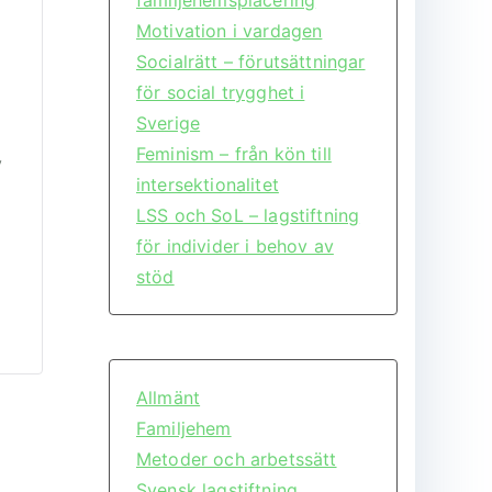
Motivation i vardagen
Socialrätt – förutsättningar
för social trygghet i
Sverige
Feminism – från kön till
v
intersektionalitet
LSS och SoL – lagstiftning
för individer i behov av
stöd
Allmänt
Familjehem
Metoder och arbetssätt
Svensk lagstiftning