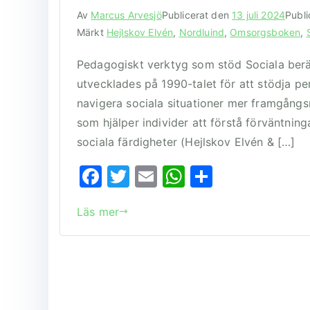
Av
Marcus Arvesjö
Publicerat den
13 juli 2024
Publi
Märkt
Hejlskov Elvén
,
Nordluind
,
Omsorgsboken
,
Pedagogiskt verktyg som stöd Sociala berät
utvecklades på 1990-talet för att stödja pe
navigera sociala situationer mer framgångsr
som hjälper individer att förstå förväntnin
sociala färdigheter (Hejlskov Elvén & […]
F
T
E
W
D
a
w
m
h
el
Läs mer
c
it
ai
at
a
e
te
l
s
b
r
A
o
p
o
p