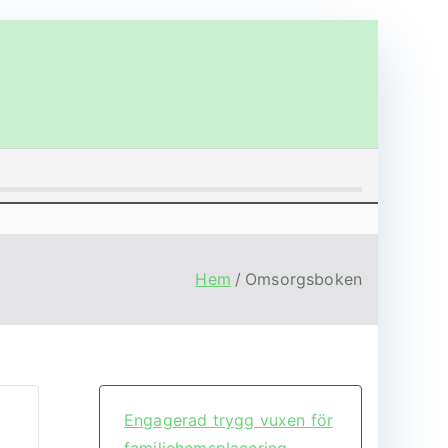
Hem
Omsorgsboken
Engagerad trygg vuxen för
familjehemsplacering