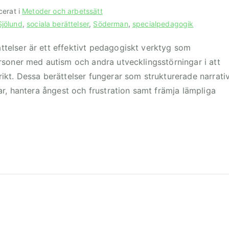
cerat i
Metoder och arbetssätt
Sjölund
,
sociala berättelser
,
Söderman
,
specialpedagogik
telser är ett effektivt pedagogiskt verktyg som
rsoner med autism och andra utvecklingsstörningar i att
ikt. Dessa berättelser fungerar som strukturerade narrati
gar, hantera ångest och frustration samt främja lämpliga