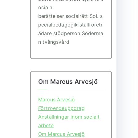
ociala
berättelser
socialrätt
SoL
s
pecialpedagogik
ställföretr
ädare
stödperson
Söderma
n
tvångsvård
Om Marcus Arvesjö
Marcus Arvesjö
Förtroendeuppdrag
Anställningar inom socialt
arbete
Om Marcus Arvesjö