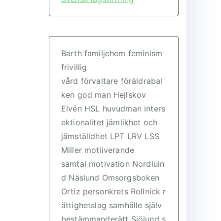
Barth
familjehem
feminism
frivillig
vård
förvaltare
föräldrabal
ken
god man
Hejlskov
Elvén
HSL
huvudman
inters
ektionalitet
jämlikhet och
jämställdhet
LPT
LRV
LSS
Miller
motiiverande
samtal
motivation
Nordluin
d
Näslund
Omsorgsboken
Ortiz
personkrets
Rollnick
r
ättighetslag
samhälle
själv
bestämmanderätt
Sjölund
s