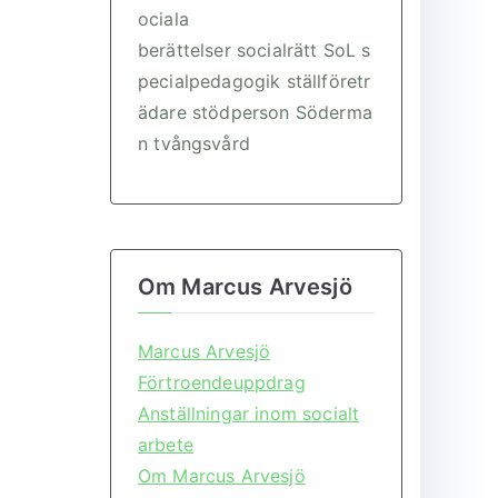
ociala
berättelser
socialrätt
SoL
s
pecialpedagogik
ställföretr
ädare
stödperson
Söderma
n
tvångsvård
Om Marcus Arvesjö
Marcus Arvesjö
Förtroendeuppdrag
Anställningar inom socialt
arbete
Om Marcus Arvesjö