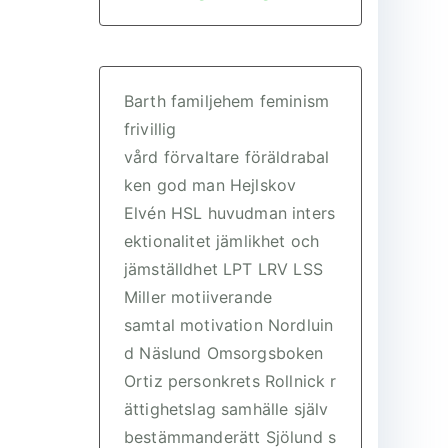
Barth
familjehem
feminism
frivillig
vård
förvaltare
föräldrabal
ken
god man
Hejlskov
Elvén
HSL
huvudman
inters
ektionalitet
jämlikhet och
jämställdhet
LPT
LRV
LSS
Miller
motiiverande
samtal
motivation
Nordluin
d
Näslund
Omsorgsboken
Ortiz
personkrets
Rollnick
r
ättighetslag
samhälle
själv
bestämmanderätt
Sjölund
s